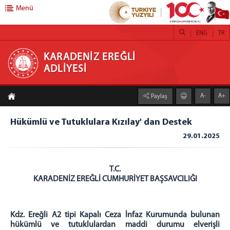
Menü
ENG
TR
KARADENİZ EREĞLİ ADLİYESİ
KARADENİZ EREĞLİ
ADLİYESİ
ANASAYFA
A-
A+
Paylaş
ADLİYEMİZ
Adliyemizden Görüntüler
Hükümlü ve Tutuklulara Kızılay' dan Destek
Resimler
29.01.2025
C. BAŞSAVCILIĞI
CUMHURİYET BAŞSAVCIMIZ
T.C.
KARADENİZ EREĞLİ CUMHURİYET BAŞSAVCILIĞI
CUMHURİYET SAVCILARIMIZ
KOMİSYON
Kdz. Ereğli A2 tipi Kapalı Ceza İnfaz Kurumunda bulunan
Komisyon Başkanlığı
hükümlü ve tutuklulardan maddi durumu elverişli