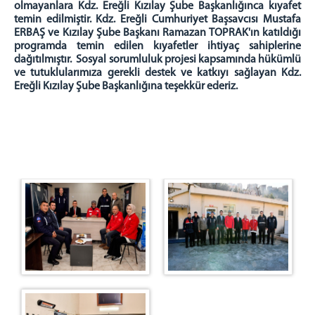
Mahkemeler
olmayanlara Kdz. Ereğli Kızılay Şube Başkanlığınca kıyafet
temin edilmiştir. Kdz. Ereğli Cumhuriyet Başsavcısı Mustafa
Ceza Mahkemeleri
ERBAŞ ve Kızılay Şube Başkanı Ramazan TOPRAK'ın katıldığı
Hukuk Mahkemeleri
programda temin edilen kıyafetler ihtiyaç sahiplerine
Mülhakat Adliyemiz
dağıtılmıştır. Sosyal sorumluluk projesi kapsamında hükümlü
ve tutuklularımıza gerekli destek ve katkıyı sağlayan Kdz.
FAALİYET RAPORU
Ereğli Kızılay Şube Başkanlığına teşekkür ederiz.
İLETİŞİM
İletişim Bilgileri