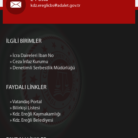
kdz.ereglicbs
adalet.gov.tr
İLGİLİ BİRİMLER
» İcra Daireleri İban No
» Ceza İnfaz Kurumu
» Denetimli Serbestlik Müdürlüğü
FAYDALI LİNKLER
» Vatandaş Portal
» Bilirkişi Listesi
» Kdz. Ereğli Kaymakamlığı
» Kdz. Ereğli Belediyesi