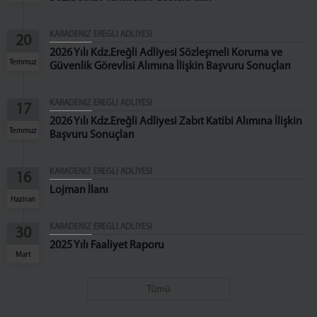
Mahkemeler
Ceza Mahkemeleri
KARADENİZ EREĞLİ ADLİYESİ
20
Hukuk Mahkemeleri
2026 Yılı Kdz.Ereğli Adliyesi Sözleşmeli Koruma ve
Mülhakat Adliyemiz
Temmuz
Güvenlik Görevlisi Alımına İlişkin Başvuru Sonuçları
FAALİYET RAPORU
KARADENİZ EREĞLİ ADLİYESİ
17
İLETİŞİM
2026 Yılı Kdz.Ereğli Adliyesi Zabıt Katibi Alımına İlişkin
İletişim Bilgileri
Temmuz
Başvuru Sonuçları
KARADENİZ EREĞLİ ADLİYESİ
16
Lojman İlanı
Haziran
KARADENİZ EREĞLİ ADLİYESİ
30
2025 Yılı Faaliyet Raporu
Mart
Tümü