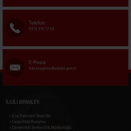
Telefon
0372 316 17 62
E-Posta
kdz.ereglicbs
adalet.gov.tr
İLGİLİ BİRİMLER
» İcra Daireleri İban No
» Ceza İnfaz Kurumu
» Denetimli Serbestlik Müdürlüğü