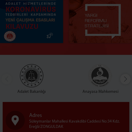
Adalet Bakanlığı
Anayasa Mahkemesi
Adres
Süleymanlar Mahallesi Kavakdibi Caddesi No:34 Kdz.
Ereğli/ZONGULDAK