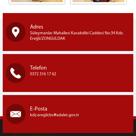
Adres
Süleymanlar Mahallesi Kavakdibi Caddesi No:34 Kdz.
Ereğli/ZONGULDAK
Telefon
0372 316 17 62
E-Posta
kdz.ereglicbs
adalet.gov.tr