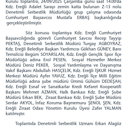
Mahkemeler
Kurulu toplantısı, 24/09/2025 Çarşamba günü saat 14.00’da
Kdz. Ereğli Adalet Sarayı zemin katta bulunan Z-13 nolu
Ceza Mahkemeleri
Denetimli Serbestlik Müdürlüğü grup çalışma odasında
Hukuk Mahkemeleri
Cumhuriyet Başsavcısı Mustafa ERBAŞ başkanlığında
gerçekleştirilmiştir.
Mülhakat Adliyemiz
FAALİYET RAPORU
Söz konusu toplantıya Kdz. Ereğli Cumhuriyet
Başsavcılığında görevli Cumhuriyet Savcısı Recep Tayyip
İLETİŞİM
PEKTAŞ, Denetimli Serbestlik Müdürü Turgay AGBOYRAZ,
Kdz. Ereğli Belediye Başkan Yardımcısı Gökhan GÜNEY, Baro
İletişim Bilgileri
Temsilcisi Begüm SOYARSLAN, Kdz. Ereğli Gençlik Spor İlçe
Müdürlüğü adına Erol PESEN, Sosyal Hizmetler Merkez
Müdürü Deniz PEKER, Sosyal Yardımlaşma ve Dayanışma
Vakıf Başkanı Abdullah HASÇELİK, Kdz. Ereğli İŞKUR Hizmet
Merkezi Müdürü Ayfer YAVUZ, Kdz. Ereğli İlçe Milli Eğitim
Müdürlüğü adına şube müdürü Ümmü Gülsüm DEDEŞAH,
Kdz. Ereğli Esnaf ve Sanatkarlar Kredi Kefaret Kooperatifi
Başkanı Mehmet AZMAN, Halk Bankası Kdz. Ereğli Şube
Müdürü Erkan BEK, Ziraat Bankası Kdz. Ereğli Şube Müdürü
Serdar AKYOL, İnfaz Koruma Başmemuru ŞENOL ŞEN, Kdz.
Ereğli Ziraat Odası Yönetim Kurulu Üyesi Zafer YALMAN
katılmıştır.
Toplantıda Denetimli Serbestlik Uzmanı Erkan Alagöz