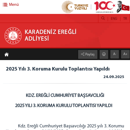
Menü
ENG
TR
KARADENİZ EREĞLİ ADLİYESİ
KARADENİZ EREĞLİ
ADLİYESİ
ANASAYFA
A-
A+
Paylaş
ADLİYEMİZ
Adliyemizden Görüntüler
2025 Yılı 3. Koruma Kurulu Toplantısı Yapıldı
Resimler
24.09.2025
C. BAŞSAVCILIĞI
CUMHURİYET BAŞSAVCIMIZ
KDZ. EREĞLİ CUMHURİYET BAŞSAVCILIĞI
CUMHURİYET SAVCILARIMIZ
2025 YILI 3. KORUMA KURULU TOPLANTISI YAPILDI
KOMİSYON
Komisyon Başkanlığı
Kdz. Ereğli Cumhuriyet Başsavcılığı 2025 yılı 3. Korumu