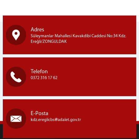
Adres
Süleymanlar Mahallesi Kavakdibi Caddesi No:34 Kdz.
Ereğli/ZONGULDAK
Telefon
0372 316 17 62
E-Posta
kdz.ereglicbs
adalet.gov.tr