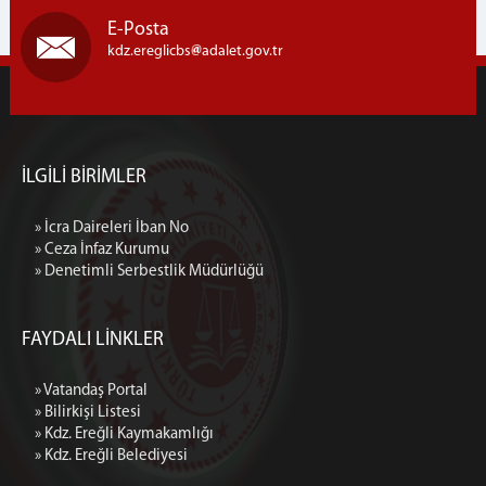
E-Posta
kdz.ereglicbs
adalet.gov.tr
İLGİLİ BİRİMLER
» İcra Daireleri İban No
» Ceza İnfaz Kurumu
» Denetimli Serbestlik Müdürlüğü
FAYDALI LİNKLER
» Vatandaş Portal
» Bilirkişi Listesi
» Kdz. Ereğli Kaymakamlığı
» Kdz. Ereğli Belediyesi