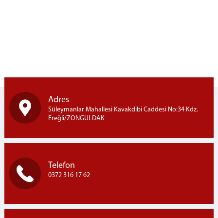
Mahkemeler
Ceza Mahkemeleri
Hukuk Mahkemeleri
Mülhakat Adliyemiz
FAALİYET RAPORU
İLETİŞİM
İletişim Bilgileri
Adres
Süleymanlar Mahallesi Kavakdibi Caddesi No:34 Kdz.
Ereğli/ZONGULDAK
Telefon
0372 316 17 62